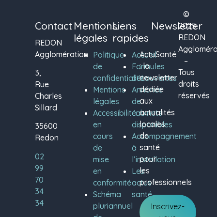
©
Contact
Mentions
Liens
Newsletter
2025
légales
rapides
REDON
REDON
Aggloméra
Agglomération
ActuSanté
Politique
Accueil
–
: la
de
Formules
Tous
3,
newsletter
confidentialité
découvertes
droits
Rue
dédiée
Mentions
Annonce
réservés
Charles
aux
légales
de
Sillard
actualités
Accessibilité:
cabinets
locales
en
disponibles
35600
de
cours
Accompagnement
Redon
santé
de
à
02
pour
mise
l’installation
99
les
en
Les
70
professionnels
conformité
actus
34
Schéma
santé
34
pluriannuel
Inscrivez-