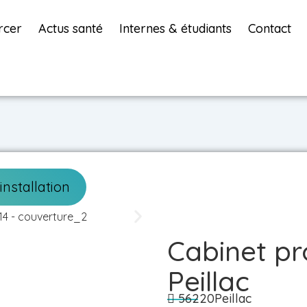
rcer
Actus santé
Internes & étudiants
Contact
installation
Cabinet pr
Peillac
56220
Peillac