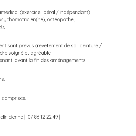
médical (exercice libéral / indépendant) :
, psychomotricien(ne), ostéopathe,
tc.
nt sont prévus (revêtement de sol, peinture /
adre soigné et agréable.
tenant, avant la fin des aménagements.
rs.
s comprises.
inicienne | 07 86 12 22 49 |