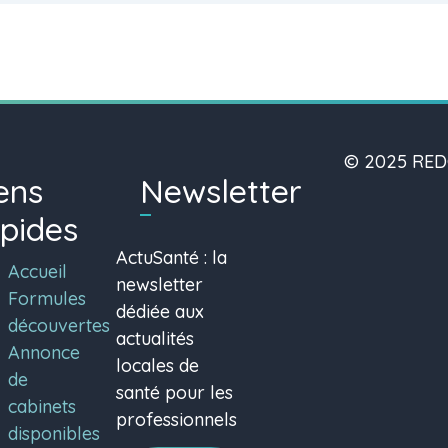
© 2025 REDO
ens
Newsletter
pides
ActuSanté : la
Accueil
newsletter
Formules
dédiée aux
découvertes
actualités
Annonce
locales de
de
santé pour les
cabinets
professionnels
disponibles