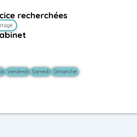
cice recherchées
artagé
abinet
di
Vendredi
Samedi
Dimanche