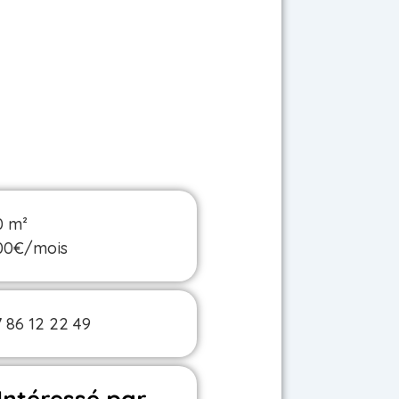
0 m²
00€/mois
 86 12 22 49
Intéressé par