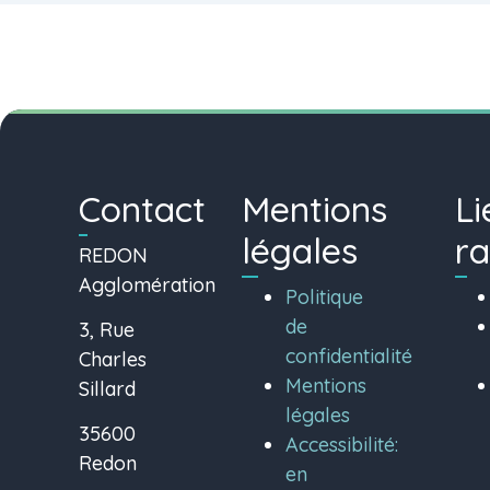
Contact
Mentions
Li
légales
ra
REDON
Agglomération
Politique
de
3, Rue
confidentialité
Charles
Mentions
Sillard
légales
35600
Accessibilité:
Redon
en