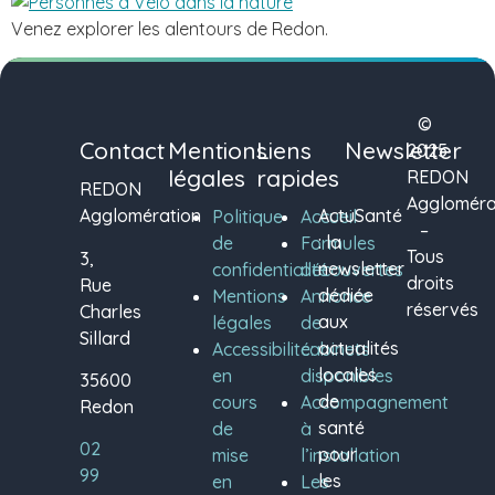
Venez explorer les alentours de Redon.
©
Contact
Mentions
Liens
Newsletter
2025
légales
rapides
REDON
REDON
Aggloméra
Agglomération
ActuSanté
Politique
Accueil
–
: la
de
Formules
Tous
3,
newsletter
confidentialité
découvertes
droits
Rue
dédiée
Mentions
Annonce
réservés
Charles
aux
légales
de
Sillard
actualités
Accessibilité:
cabinets
locales
en
disponibles
35600
de
cours
Accompagnement
Redon
santé
de
à
02
pour
mise
l’installation
99
les
en
Les