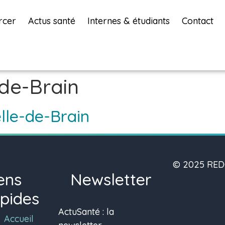
rcer
Actus santé
Internes & étudiants
Contact
de-Brain
lle-de-Brain
© 2025 REDO
ens
Newsletter
pides
ActuSanté : la
Accueil