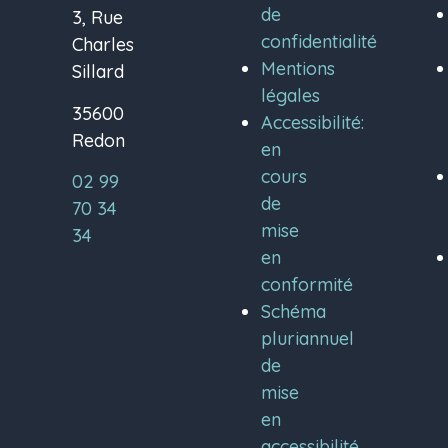
de
3, Rue
confidentialité
Charles
Mentions
Sillard
légales
35600
Accessibilité:
Redon
en
cours
02 99
de
70 34
mise
34
en
conformité
Schéma
pluriannuel
de
mise
en
accessibilité