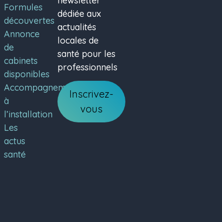
newsletter
Formules
dédiée aux
découvertes
actualités
Annonce
locales de
de
santé pour les
cabinets
professionnels
disponibles
Accompagnement
Inscrivez-
à
vous
l’installation
Les
actus
santé