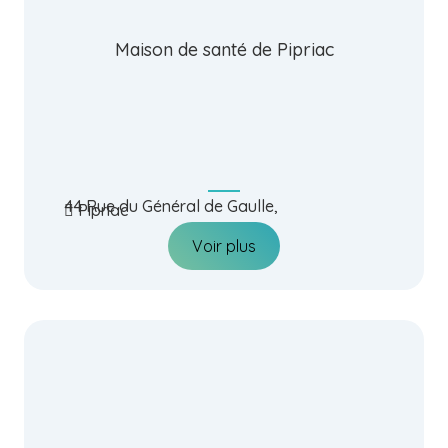
Maison de santé de Pipriac
44 Rue du Général de Gaulle,
Pipriac
Voir plus