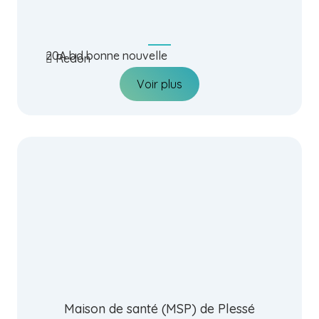
20A bd bonne nouvelle
Redon
Voir plus
Maison de santé (MSP) de Plessé