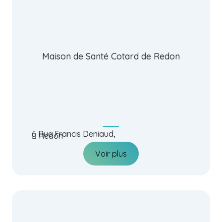
Maison de Santé Cotard de Redon
6 Rue Francis Deniaud,
Redon
Voir plus