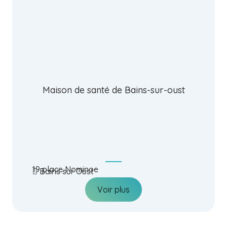
Maison de santé de Bains-sur-oust
19 place Nominoe
Bains sur Oust
Voir plus