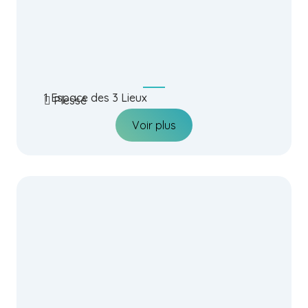
1 Espace des 3 Lieux
Plessé
Voir plus