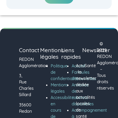
©
Contact
Mentions
Liens
Newsletter
2025
légales
rapides
REDON
REDON
Aggloméra
Agglomération
ActuSanté
Politique
Accueil
–
: la
de
Formules
Tous
3,
newsletter
confidentialité
découvertes
droits
Rue
dédiée
Mentions
Annonce
réservés
Charles
aux
légales
de
Sillard
actualités
Accessibilité:
cabinets
locales
en
disponibles
35600
de
cours
Accompagnement
Redon
santé
de
à