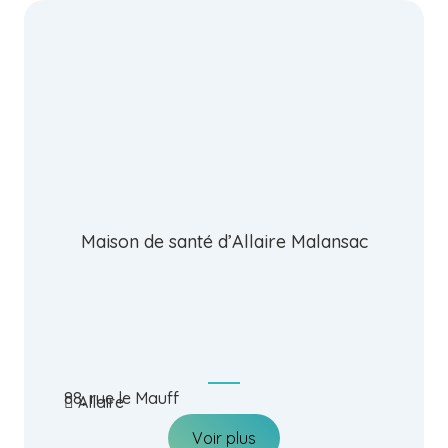
Maison de santé d’Allaire Malansac
88, rue le Mauff
Allaire
Voir plus